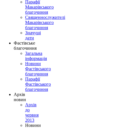
Парафії
Макарівського
благочиння
Священнослужителі
Макарівського
благочиння
Значущі
дати
Фастівське
благочиння
Загальна
інформація
Новини
Фастівського
благочиння
Парафії
Фастівського
благочиння
Архів
новин
Архів
до
червня
2013
Новини