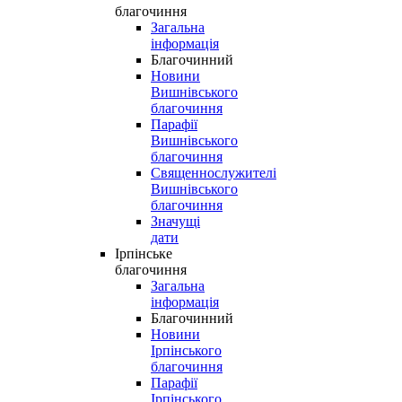
благочиння
Загальна
інформація
Благочинний
Новини
Вишнівського
благочиння
Парафії
Вишнівського
благочиння
Священнослужителі
Вишнівського
благочиння
Значущі
дати
Ірпінське
благочиння
Загальна
інформація
Благочинний
Новини
Ірпінського
благочиння
Парафії
Ірпінського