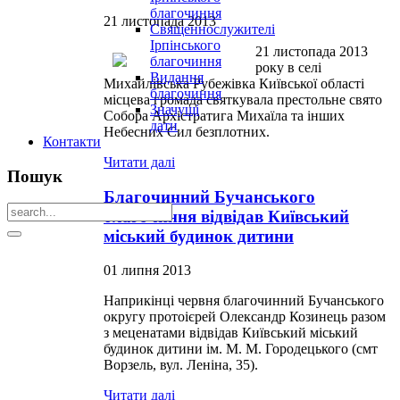
благочиння
21 листопада 2013
Священнослужителі
Ірпінського
21 листопада 2013
благочиння
року в селі
Видання
Михайлівська Рубежівка Київської області
благочиння
місцева громада святкувала престольне свято
Значущі
Собора Архістратига Михаїла та інших
дати
Небесних Сил безплотних.
Контакти
Читати далі
Пошук
Благочинний Бучанського
благочиння відвідав Київський
міський будинок дитини
01 липня 2013
Наприкінці червня благочинний Бучанського
округу протоієрей Олександр Козинець разом
з меценатами відвідав Київський міський
будинок дитини ім. М. М. Городецького (смт
Ворзель, вул. Леніна, 35).
Читати далі