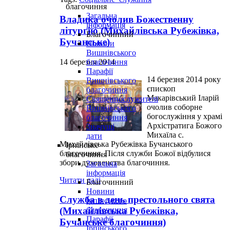
благочиння
Загальна
Владика очолив Божественну
інформація
літургію (Михайлівська Рубежівка,
Благочинний
Бучанське)
Новини
Вишнівського
14 березня 2014
благочиння
Парафії
14 березня 2014 року
Вишнівського
єпископ
благочиння
Макарівський Іларій
Священнослужителі
очолив соборне
Вишнівського
богослужіння у храмі
благочиння
Архістратига Божого
Значущі
Михаїла с.
дати
Михайлівська Рубежівка Бучанського
Ірпінське
благочиння. Після служби Божої відбулися
благочиння
збори духовенства благочиння.
Загальна
інформація
Читати далі
Благочинний
Новини
Служба в день престольного свята
Ірпінського
благочиння
(Михайлівська Рубежівка,
Парафії
Бучанське благочиння)
Ірпінського