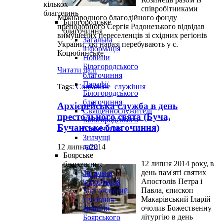
кількох
співробітниками
благочинь
Міжнародного благодійного фонду
Білогородське
преподобного Сергія Радонезького відвідав
благочиння
вимушених переселенців зі східних регіонів
Загальна
України, які наразі перебувають у с.
інформація
Коцюбинське.
Новини
Білогородського
Читати далі
благочиння
Парафії
Tags:
Соціальне_служіння
Білогородського
благочиння
Архієрейська служба в день
Священнослужителі
престольного свята (Буча,
Білогородського
Бучанське благочиння)
благочиння
Значущі
дати
12 липня 2014
Боярське
12 липня 2014 року, в
благочиння
день пам'яті святих
Загальна
Апостолів Петра і
інформація
Павла, єпископ
Благочинний
Макарівський Іларій
Духівник
очолив Божественну
Новини
літургію в день
Боярського