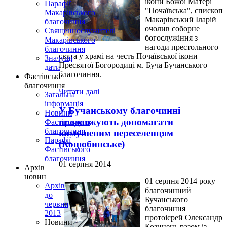
ікони Божої Матері
Парафії
"Почаївська", єпископ
Макарівського
Макарівський Іларій
благочиння
очолив соборне
Священнослужителі
богослужіння з
Макарівського
нагоди престольного
благочиння
свята у храмі на честь Почаївської ікони
Значущі
Пресвятої Богородиці м. Буча Бучанського
дати
благочиння.
Фастівське
благочиння
Читати далі
Загальна
інформація
У Бучанському благочинні
Новини
продовжують допомагати
Фастівського
благочиння
вимушеним переселенцям
Парафії
(Коцюбинське)
Фастівського
благочиння
01 серпня 2014
Архів
новин
01 серпня 2014 року
Архів
благочинний
до
Бучанського
червня
благочиння
2013
протоієрей Олександр
Новини
Козинець разом із