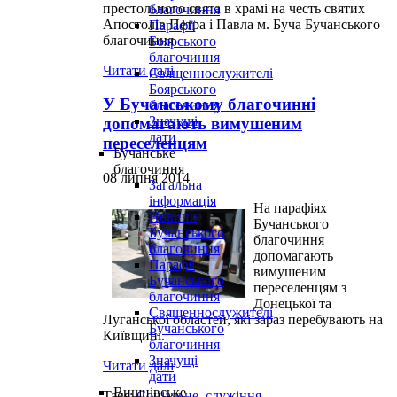
престольного свята в храмі на честь святих
благочиння
Апостолів Петра і Павла м. Буча Бучанського
Парафії
благочиння.
Боярського
благочиння
Читати далі
Священнослужителі
Боярського
У Бучанському благочинні
благочиння
Значущі
допомагають вимушеним
дати
переселенцям
Бучанське
благочиння
08 липня 2014
Загальна
інформація
На парафіях
Новини
Бучанського
Бучанського
благочиння
благочиння
допомагають
Парафії
вимушеним
Бучанського
переселенцям з
благочиння
Донецької та
Священнослужителі
Луганської областей, які зараз перебувають на
Бучанського
Київщині.
благочиння
Значущі
Читати далі
дати
Вишнівське
Tags:
Соціальне_служіння