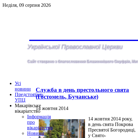
Неділя, 09 серпня 2026
Української Православної Церкви
Сайт створено з благословення Блаженнiшого Онуфрія, Митр
Усі
новини
Служба в день престольного свята
Предстоятель
(Гостомель, Бучанське)
УПЦ
Макарівське
14 жовтня 2014
вікаріатство
Інформація
14 жовтня 2014 року,
про
в день свята Покрова
вікаріатство
Пресвятої Богородиці,
Новини
у Свято-