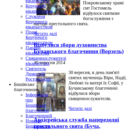
вікаріатства
Покровському храмі
Керуючий
смт Гостомель
вікаріатством
відбулося святкове
Служіння
богослужіння з
Керуючого
нагоди престольного свята.
вікаріатством
Праці
Читати далі
Керуючого
вікаріатством
Відбулися збори духовенства
Парафії
Бучанського благочиння (Ворзель)
вікаріатства
Священнослужителі
30 вересня 2014
вікаріатства
Святитель
30 вересня, в день пам'яті
Димитрій
святих мучениць Віри, Надії,
Ростовський
Любові та матері їх Софії, у
Бишівське
Бучанському благочинні
благочиння
відбулися збори
Інформація
священнослужителів.
про
Бишівське
Читати далі
благочиння
Благочинний
Архієрейська служба напередодні
Новини
престольного свята (Буча,
Бишівського