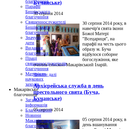
благочиння
Бучанське)
Парафії
Бишівського
30 серпня 2014
благочиння
Священнослужителі
30 серпня 2014 року, в
Бишівського
навечір'я свята ікони
благочиння
Божої Матері
Значущі
"Всецариця", на
дати
парафії на честь цього
Видання
образу м. Буча
благочиння
відбулося соборне
Праці
богослужіння, яке
священнослужителів
очолив єпископ Макарівський Іларій.
благочиння
Матеріали
Читати далі
наукових
заходів
Архієрейська служба в день
Макарівське
престольного свята (Буча,
благочиння
Бучанське)
Загальна
інформація
05 серпня 2014
Благочинний
Новини
05 серпня 2014 року, в
Макарівського
день вшанування
благочиння